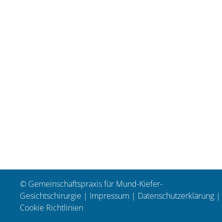
© Gemeinschaftspraxis für Mund-Kiefer-
Gesichtschirurgie |
Impressum
|
Datenschutzerklärung
|
Cookie Richtlinien